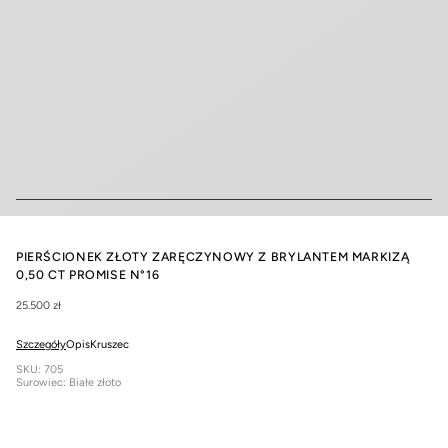
PIERŚCIONEK ZŁOTY ZARĘCZYNOWY Z BRYLANTEM MARKIZĄ
0,50 CT PROMISE N°16
25.500 zł
Szczegóły
Opis
Kruszec
SKU: 705
Surowiec: Białe złoto
Próba: 585/750
Szerokość obrączki: 2,5 mm
Całkowita przybliżona masa produktu: 2,30 g
Kamień: Diament
Kształt: Markiza