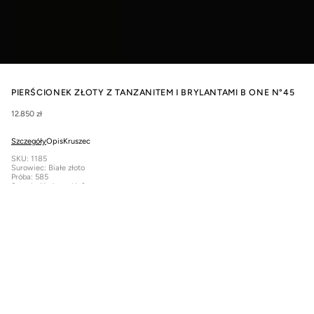
PIERŚCIONEK ZŁOTY Z TANZANITEM I BRYLANTAMI B ONE N°45
12.850 zł
Szczegóły
Opis
Kruszec
SKU: 1185
Surowiec: Białe złoto
Próba: 585
Szerokość obrączki: 2 mm
Całkowita przybliżona masa produktu: 2,84 g
Kamień szlachetny: Tanzanit
Kształt: Bagietka
Barwa: Fioletowy
Przejrzystość: AAA
Masa kamienia: 1,04 CT
Pochodzenie: Tanzania
Kamienie boczne: Brylanty
Masa brylantów bocznych: 0,15 CT
Wymiar brylantów bocznych: 1,5 x 1,5 mm
Unikalny złoty pierścionek B.One N°45 wykonany z białego złota o próbie 585 (14k)
z fioletowym Tanzanitem w kształcie Bagietki o masie 1,04CT i doskonałej
przejrzystości AAA. Obrączka została ozdobiona brylantami bocznymi o łącznej