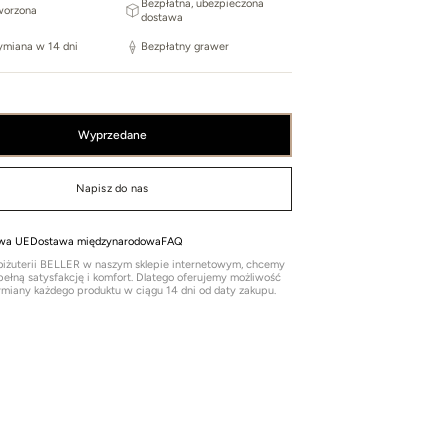
Bezpłatna, ubezpieczona
worzona
dostawa
ymiana w 14 dni
Bezpłatny grawer
wyprzedane
Napisz do nas
wa UE
Dostawa międzynarodowa
FAQ
 biżuterii BELLER w naszym sklepie internetowym, chcemy
ełną satysfakcję i komfort. Dlatego oferujemy możliwość
miany każdego produktu w ciągu 14 dni od daty zakupu.