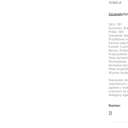
12.500 zł
Szczegóły
Opi
SKU: 781
Surowiec: Bia
Próba: 585
Szerokość ob
Przybliżona m
Kamień szlac
Kształt: Cush
Barwa: Zielo
Przejrzystość
Masa kamieni
Pochodzenie:
Kamienie boc
Masa brylant
Wymiar bryla
Niezwykły zło
szlachetnym i
zgodnie z naj
pracowni ze z
dostępny egz
Rozmiar:
13