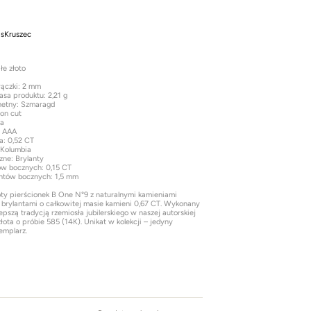
s
Kruszec
łe złoto
rączki: 2 mm
asa produktu: 2,21 g
hetny: Szmaragd
ion cut
na
: AAA
a: 0,52 CT
 Kolumbia
zne: Brylanty
ów bocznych: 0,15 CT
ntów bocznych: 1,5 mm
ty pierścionek B One N°9 z naturalnymi kamieniami
 brylantami o całkowitej masie kamieni 0,67 CT. Wykonany
lepszą tradycją rzemiosła jubilerskiego w naszej autorskiej
łota o próbie 585 (14K). Unikat w kolekcji – jedyny
emplarz.