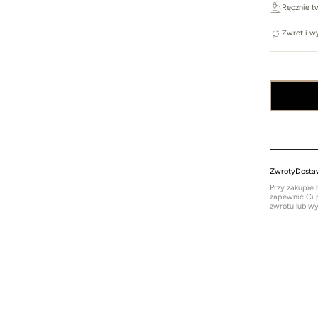
Ręcznie t
Zwrot i w
Zwroty
Dosta
Przy zakupie
zapewnić Ci p
zwrotu lub wy