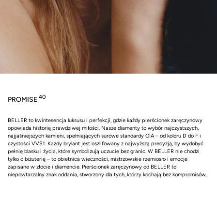
40
PROMISE
BELLER to kwintesencja luksusu i perfekcji, gdzie każdy pierścionek zaręczynowy
opowiada historię prawdziwej miłości. Nasze diamenty to wybór najczystszych,
najjaśniejszych kamieni, spełniających surowe standardy GIA – od koloru D do F i
czystości VVS1. Każdy brylant jest oszlifowany z najwyższą precyzją, by wydobyć
pełnię blasku i życia, które symbolizują uczucie bez granic. W BELLER nie chodzi
tylko o biżuterię – to obietnica wieczności, mistrzowskie rzemiosło i emocje
zapisane w złocie i diamencie. Pierścionek zaręczynowy od BELLER to
niepowtarzalny znak oddania, stworzony dla tych, którzy kochają bez kompromisów.