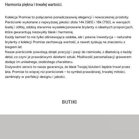
Harmonia piękna i trwałej wartości.
Kolekcja Promise to połączenie ponadczasowej elegancji i nowoczesnej prostoty.
Pierścionki wykonane z najwyższej jakości złota 14k (585) i 18k (750), w wersjach
białej i żółtej, zdobią starannie wyselekcjonowane brylanty o idealnych proporcjach,
które gwarantują niezwykły blask i harmonię.
Każdy kamień to nie tylko olśniewająca ozdoba, ale i pewna inwestycja – naturalne
brylanty z kolekcji Promise zachowują wartość, a nawet zyskują na znaczeniu z
biegiem lat.
Nasze pierścionki powstają dzięki precyzji i pasji do rzemiosła, z dbałością o każdy
detal, co czyni je prawdziwymi dziełami sztuki. Możliwość personalizacji grawerem
dodaje im unikalnego, osobistego charakteru.
Dożywotni serwis to nasza gwarancja, że blask Twojej biżuterii będzie trwał przez
lata. Promise to więcej niż pierścionek – to symbol prawdziwej, trwałej miłości,
zamknięty w perfekcji designu i jakości.
BUTIKI