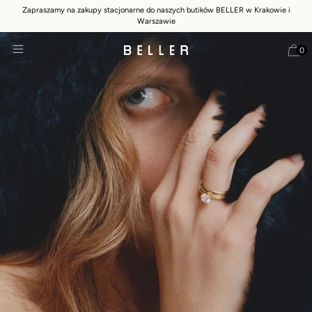
Zapraszamy na zakupy stacjonarne do naszych butików BELLER w Krakowie i
Warszawie
0