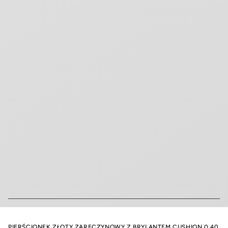
PIERŚCIONEK ZŁOTY ZARĘCZYNOWY Z BRYLANTEM CUSHION 0,40