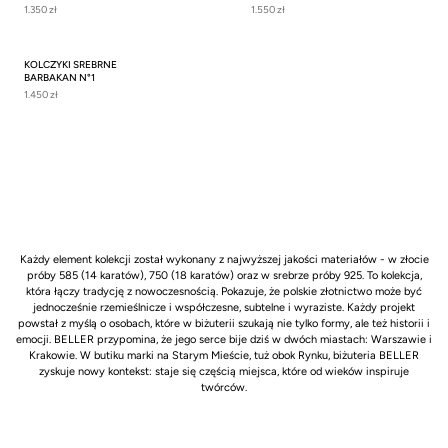
1.350 zł
1.550 zł
KOLCZYKI SREBRNE
BARBAKAN N°1
1.450 zł
Każdy element kolekcji został wykonany z najwyższej jakości materiałów - w złocie
próby 585 (14 karatów), 750 (18 karatów) oraz w srebrze próby 925. To kolekcja,
która łączy tradycję z nowoczesnością. Pokazuje, że polskie złotnictwo może być
jednocześnie rzemieślnicze i współczesne, subtelne i wyraziste. Każdy projekt
powstał z myślą o osobach, które w biżuterii szukają nie tylko formy, ale też historii i
emocji. BELLER przypomina, że jego serce bije dziś w dwóch miastach: Warszawie i
Krakowie. W butiku marki na Starym Mieście, tuż obok Rynku, biżuteria BELLER
zyskuje nowy kontekst: staje się częścią miejsca, które od wieków inspiruje
twórców.