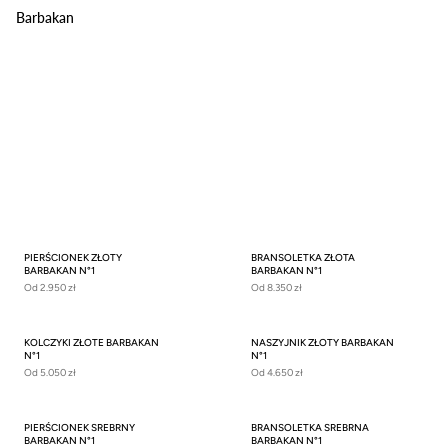
Barbakan
PIERŚCIONEK ZŁOTY
BRANSOLETKA ZŁOTA
BARBAKAN N°1
BARBAKAN N°1
Od
2.950 zł
Od
8.350 zł
KOLCZYKI ZŁOTE BARBAKAN
NASZYJNIK ZŁOTY BARBAKAN
N°1
N°1
Od
5.050 zł
Od
4.650 zł
PIERŚCIONEK SREBRNY
BRANSOLETKA SREBRNA
BARBAKAN N°1
BARBAKAN N°1