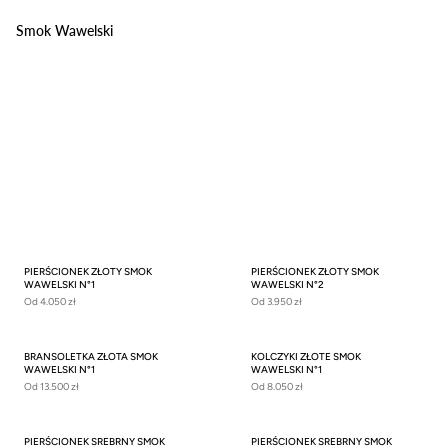
Smok Wawelski
PIERŚCIONEK ZŁOTY SMOK
PIERŚCIONEK ZŁOTY SMOK
WAWELSKI N°1
WAWELSKI N°2
Od
4.050 zł
Od
3.950 zł
BRANSOLETKA ZŁOTA SMOK
KOLCZYKI ZŁOTE SMOK
WAWELSKI N°1
WAWELSKI N°1
Od
13.500 zł
Od
8.050 zł
PIERŚCIONEK SREBRNY SMOK
PIERŚCIONEK SREBRNY SMOK