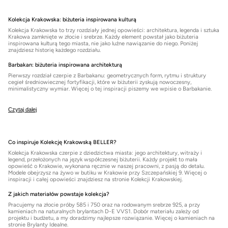
Kolekcja Krakowska: biżuteria inspirowana kulturą
Kolekcja Krakowska to trzy rozdziały jednej opowieści: architektura, legenda i sztuka
Krakowa zamknięte w złocie i srebrze. Każdy element powstał jako biżuteria
inspirowana kulturą tego miasta, nie jako luźne nawiązanie do niego. Poniżej
znajdziesz historię każdego rozdziału.
Barbakan: biżuteria inspirowana architekturą
Pierwszy rozdział czerpie z Barbakanu: geometrycznych form, rytmu i struktury
cegieł średniowiecznej fortyfikacji, które w biżuterii zyskują nowoczesny,
minimalistyczny wymiar. Więcej o tej inspiracji piszemy we
wpisie o Barbakanie
.
Czytaj dalej
Co inspiruje Kolekcję Krakowską BELLER?
Kolekcja Krakowska czerpie z dziedzictwa miasta: jego architektury, witraży i
legend, przełożonych na język współczesnej biżuterii. Każdy projekt to mała
opowieść o Krakowie, wykonana ręcznie w naszej pracowni, z pasją do detalu.
Modele obejrzysz na żywo w
butiku w Krakowie
przy Szczepańskiej 9. Więcej o
inspiracji i całej opowieści znajdziesz na stronie
Kolekcji Krakowskiej
.
Z jakich materiałów powstaje kolekcja?
Pracujemy na złocie próby 585 i 750 oraz na rodowanym srebrze 925, a przy
kamieniach na naturalnych brylantach D-E VVS1. Dobór materiału zależy od
projektu i budżetu, a my doradzimy najlepsze rozwiązanie. Więcej o kamieniach na
stronie
Brylanty Idealne
.