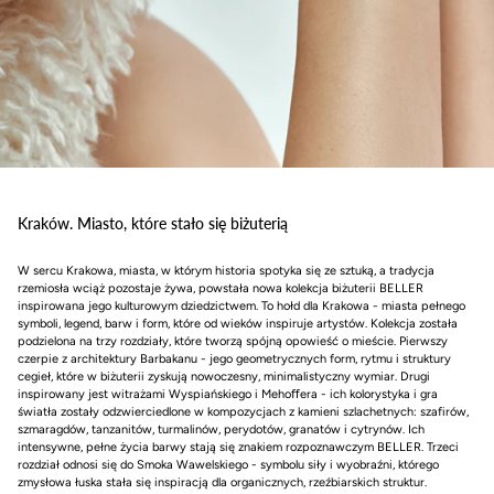
Kraków. Miasto, które stało się biżuterią
W sercu Krakowa, miasta, w którym historia spotyka się ze sztuką, a tradycja
rzemiosła wciąż pozostaje żywa, powstała nowa kolekcja biżuterii BELLER
inspirowana jego kulturowym dziedzictwem. To hołd dla Krakowa - miasta pełnego
symboli, legend, barw i form, które od wieków inspiruje artystów. Kolekcja została
podzielona na trzy rozdziały, które tworzą spójną opowieść o mieście. Pierwszy
czerpie z architektury Barbakanu - jego geometrycznych form, rytmu i struktury
cegieł, które w biżuterii zyskują nowoczesny, minimalistyczny wymiar. Drugi
inspirowany jest witrażami Wyspiańskiego i Mehoﬀera - ich kolorystyka i gra
światła zostały odzwierciedlone w kompozycjach z kamieni szlachetnych: szafirów,
szmaragdów, tanzanitów, turmalinów, perydotów, granatów i cytrynów. Ich
intensywne, pełne życia barwy stają się znakiem rozpoznawczym BELLER. Trzeci
rozdział odnosi się do Smoka Wawelskiego - symbolu siły i wyobraźni, którego
zmysłowa łuska stała się inspiracją dla organicznych, rzeźbiarskich struktur.